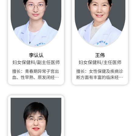
李认认
王伟
妇女保健科/副主任医师
妇女保健科/主任医师
擅长：青春期异常子宫出
擅长：女性保健及疾病诊
血、性早熟、原发闭经的
断方面有丰富的临床经
诊治以及妇女病的防治，
验。
宫颈疾病、妇科内分泌疾
病如异常子宫出血、多囊
卵巢综合征、高泌乳素血
症、卵巢早衰、更年期综
合征的诊治。